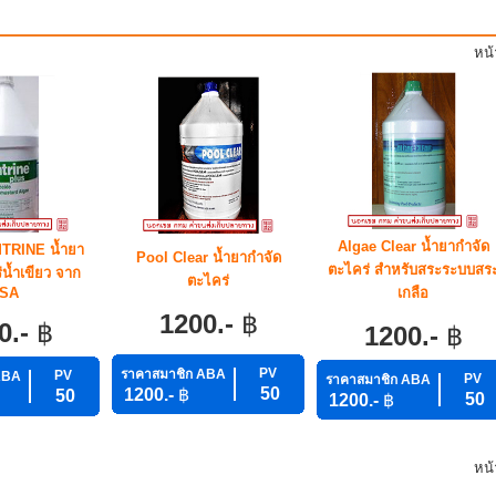
หน
Algae Clear น้ำยากำจัด
TRINE น้ำยา
Pool Clear น้ำยากำจัด
ตะไคร่ สำหรับสระระบบสร
น้ำเขียว จาก
ตะไคร่
SA
เกลือ
1200.-
฿
0.-
฿
1200.-
฿
PV
ราคาสมาชิก ABA
PV
ABA
PV
ราคาสมาชิก ABA
50
1200.-
฿
50
50
1200.-
฿
หน