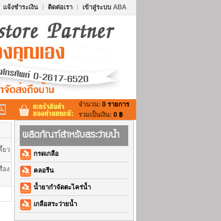
แจ้งชำระเงิน
ติดต่อเรา
เข้าสู่ระบบ
ABA
จำนวน:
0 รายการ
รวมเป็นเงิน:
0 ฿
ผลิตภัณฑ์สำหรับสระว่ายน้ำ
ี้ยว
กรดเกลือ
ื่อง
คลอรีน
น้ำยากำจัดตะไคร่น้ำ
เกลือสระว่ายน้ำ