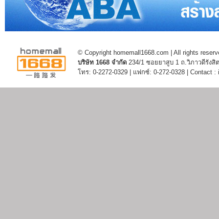
© Copyright homemall1668.com | All rights reserv
บริษัท 1668 จำกัด
234/1 ซอยยาสูบ 1 ถ.วิภาวดีรัง
โทร: 0-2272-0329 | แฟกซ์: 0-272-0328 | Contact