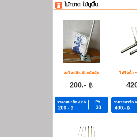
ไม้กวาด ไม้ถูพื้น
อะไหล่ผ้า-ม๊อบดันฝุ่น
ไม้รีดน้ำ 
200.-
฿
42
PV
ราคาสมาชิก ABA
ราคาสมาชิก 
30
200.-
฿
400.-
฿