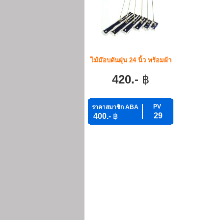
ไม้ม๊อบดันฝุ่น 24 นิ้ว พร้อมผ้า
420.-
฿
PV
ราคาสมาชิก ABA
29
400.-
฿