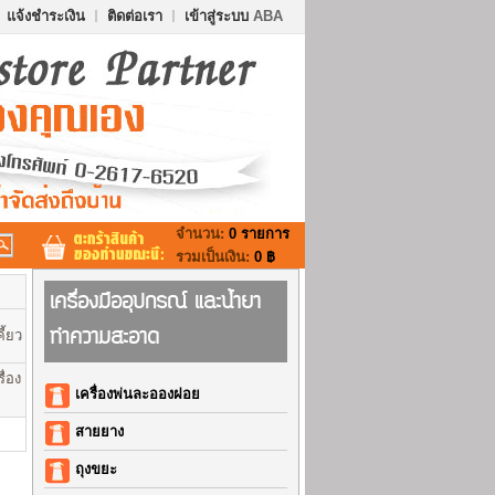
แจ้งชำระเงิน
ติดต่อเรา
เข้าสู่ระบบ
ABA
จำนวน:
0 รายการ
รวมเป็นเงิน:
0 ฿
เครื่องมืออุปกรณ์ และน้ำยา
ทำความสะอาด
ี้ยว
ื่อง
เครื่องพ่นละอองฝอย
สายยาง
ถุงขยะ