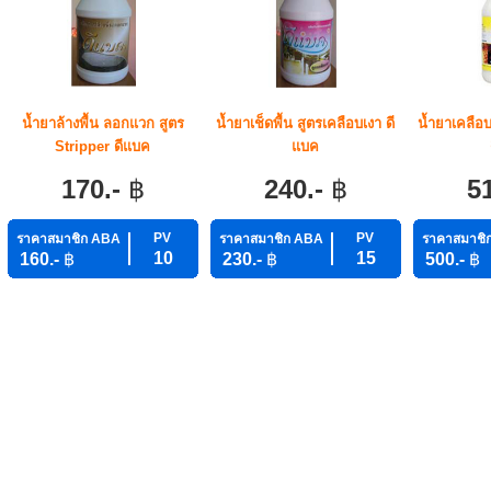
น้ำยาล้างพื้น ลอกแวก สูตร
น้ำยาเช็ดพื้น สูตรเคลือบเงา ดี
น้ำยาเคลือบ
Stripper ดีแบค
แบค
170.-
฿
240.-
฿
5
PV
PV
ราคาสมาชิก ABA
ราคาสมาชิก ABA
ราคาสมาชิ
10
15
160.-
฿
230.-
฿
500.-
฿